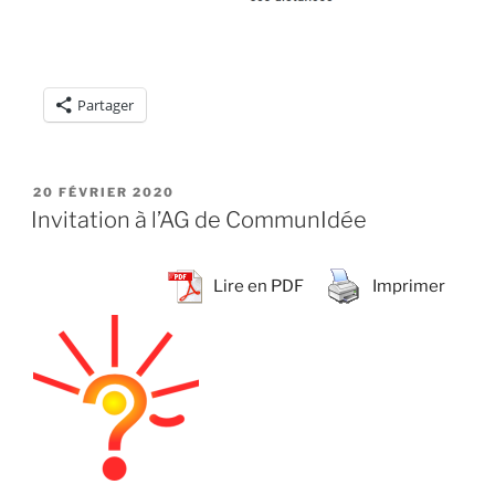
Partager
PUBLIÉ
20 FÉVRIER 2020
LE
Invitation à l’AG de CommunIdée
Lire en PDF
Imprimer