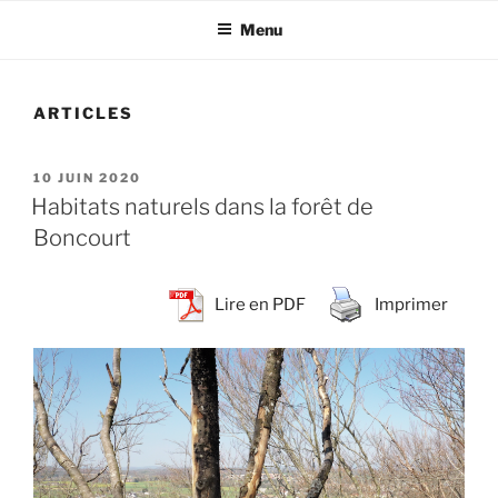
Menu
ARTICLES
PUBLIÉ
10 JUIN 2020
LE
Habitats naturels dans la forêt de
Boncourt
Lire en PDF
Imprimer