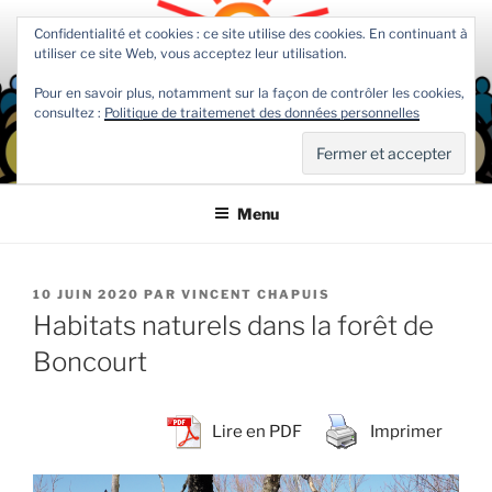
Aller
Confidentialité et cookies : ce site utilise des cookies. En continuant à
au
utiliser ce site Web, vous acceptez leur utilisation.
contenu
principal
Pour en savoir plus, notamment sur la façon de contrôler les cookies,
consultez :
Politique de traitemenet des données personnelles
COMMUNIDEE
Association jurassienne d'actions citoyennes participatives
Menu
PUBLIÉ
10 JUIN 2020
PAR
VINCENT CHAPUIS
LE
Habitats naturels dans la forêt de
Boncourt
Lire en PDF
Imprimer